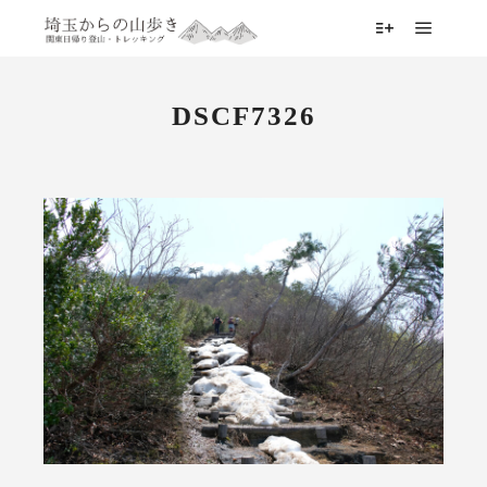
メイン
詳細
DSCF7326