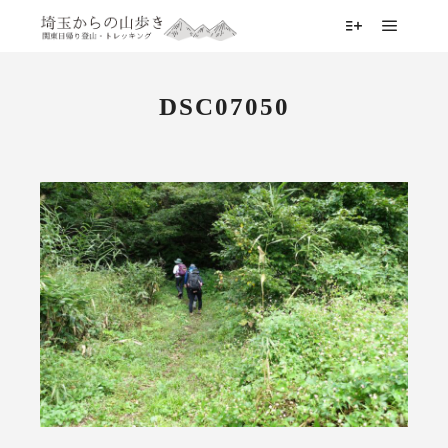
メイン
詳細
DSC07050