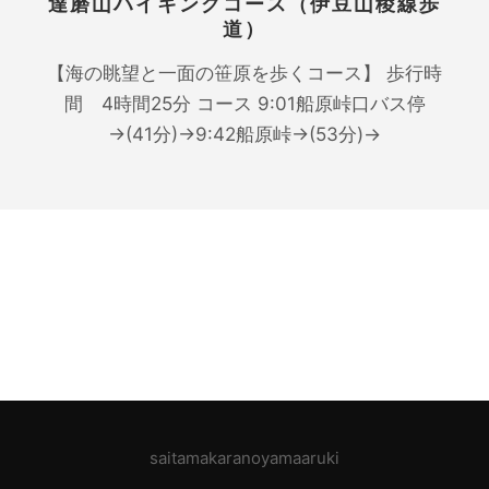
達磨山ハイキングコース（伊豆山稜線歩
道）
【海の眺望と一面の笹原を歩くコース】 歩行時
間 4時間25分 コース 9:01船原峠口バス停
→(41分)→9:42船原峠→(53分)→
saitamakaranoyamaaruki