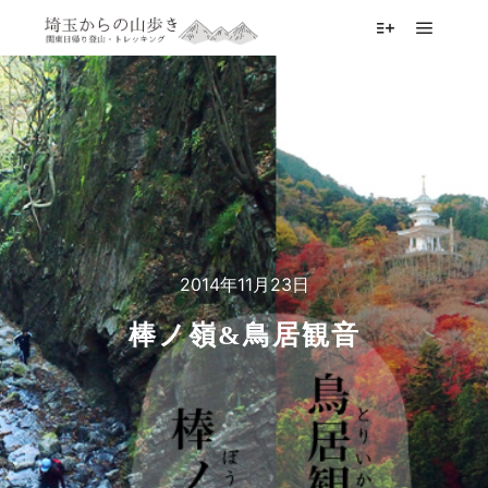
メイン
詳細
2014年11月23日
棒ノ嶺&鳥居観音