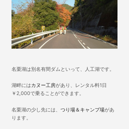
名栗湖は別名有間ダムといって、人工湖です。
湖畔には
カヌー工房
があり、レンタル料1日
￥2,000で乗ることができます。
名栗湖の少し先には、
つり場＆キャンプ場
があ
ります。