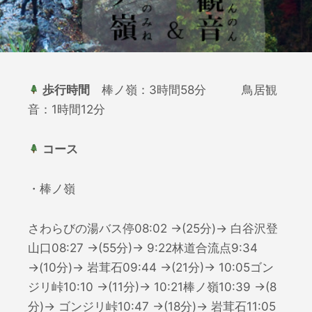
歩行時間
棒ノ嶺：3時間58分 鳥居観
音：1時間12分
コース
・棒ノ嶺
さわらびの湯バス停08:02 →(25分)→ 白谷沢登
山口08:27 →(55分)→ 9:22林道合流点9:34
→(10分)→ 岩茸石09:44 →(21分)→ 10:05ゴン
ジリ峠10:10 →(11分)→ 10:21棒ノ嶺10:39 →(8
分)→ ゴンジリ峠10:47 →(18分)→ 岩茸石11:05