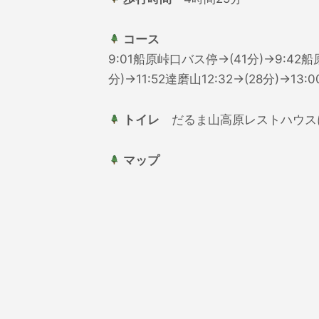
コース
9:01船原峠口バス停→(41分)→9:42船原
分)→11:52達磨山12:32→(28分)→1
トイレ
だるま山高原レストハウス
マップ