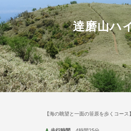
達磨山ハ
【海の眺望と一面の笹原を歩くコース
歩行時間
4時間25分