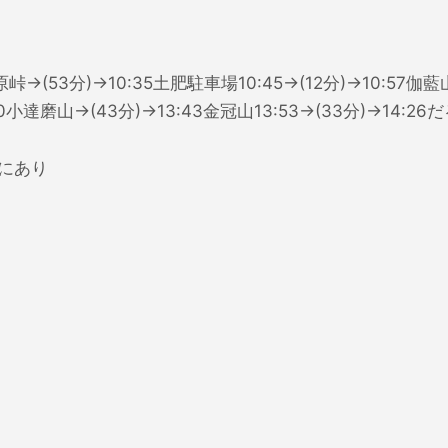
峠→(53分)→10:35土肥駐車場10:45→(12分)→10:57伽藍山
3:00小達磨山→(43分)→13:43金冠山13:53→(33分)→1
にあり