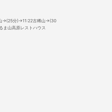
→(25分)→11:22古稀山→(30
4:26だるま山高原レストハウス