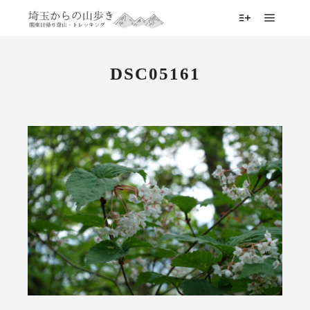
メイン
詳細
DSC05161