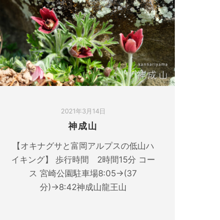
2021年3月14日
神成山
【オキナグサと富岡アルプスの低山ハ
イキング】 歩行時間 2時間15分 コー
ス 宮崎公園駐車場8:05→(37
分)→8:42神成山龍王山