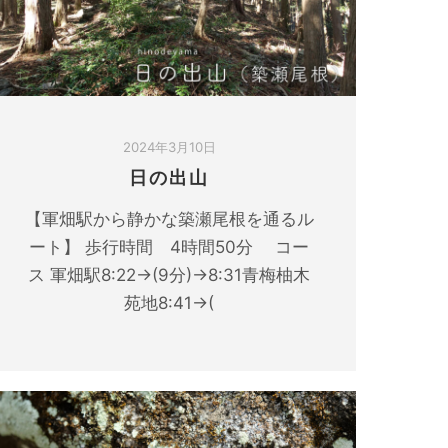
2024年3月10日
日の出山
【軍畑駅から静かな築瀬尾根を通るル
ート】 歩行時間 4時間50分 コー
ス 軍畑駅8:22→(9分)→8:31青梅柚木
苑地8:41→(