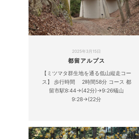
2025年3月15日
都留アルプス
【ミツマタ群生地を通る低山縦走コー
ス】 歩行時間 2時間58分 コース 都
留市駅8:44→(42分)→9:26蟻山
9:28→(22分