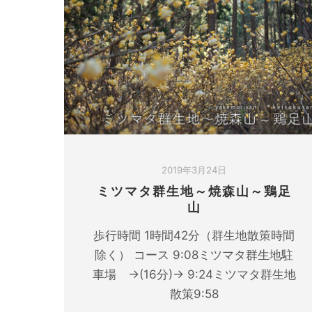
2019年3月24日
ミツマタ群生地～焼森山～鶏足
山
歩行時間 1時間42分（群生地散策時間
除く） コース 9:08ミツマタ群生地駐
車場 →(16分)→ 9:24ミツマタ群生地
散策9:58