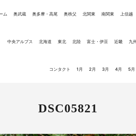
ーム
奥武蔵
奥多摩・高尾
奥秩父
北関東
南関東
上信越
中央アルプス
北海道
東北
北陸
富士・伊豆
近畿
九
コンタクト
1月
2月
3月
4月
5月
DSC05821