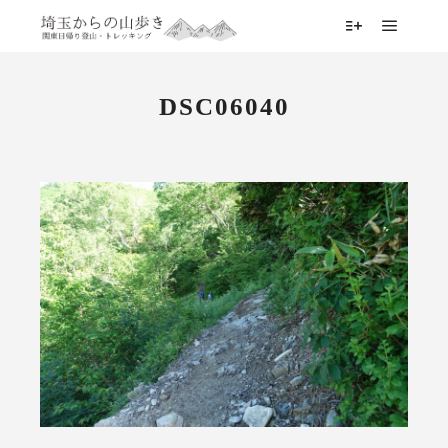
メイン
詳細
DSC06040