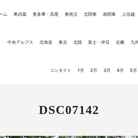
ーム
奥武蔵
奥多摩・高尾
奥秩父
北関東
南関東
上信越
中央アルプス
北海道
東北
北陸
富士・伊豆
近畿
九
コンタクト
1月
2月
3月
4月
5月
DSC07142