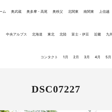
ーム
奥武蔵
奥多摩・高尾
奥秩父
北関東
南関東
上信越
中央アルプス
北海道
東北
北陸
富士・伊豆
近畿
九
コンタクト
1月
2月
3月
4月
5月
DSC07227