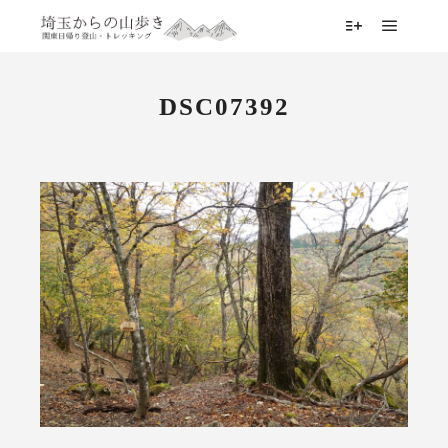
メイン
詳細
DSC07392