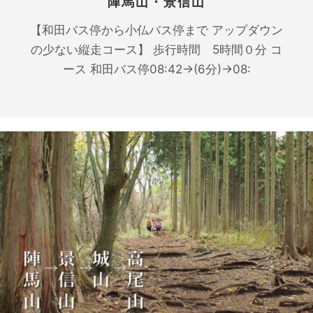
陣馬山・景信山
【和田バス停から小仏バス停まで アップダウン
の少ない縦走コース】 歩行時間 5時間０分 コ
ース 和田バス停08:42→(6分)→08: