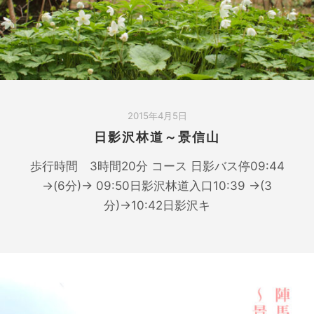
2015年4月5日
日影沢林道～景信山
歩行時間 3時間20分 コース 日影バス停09:44
→(6分)→ 09:50日影沢林道入口10:39 →(3
分)→10:42日影沢キ