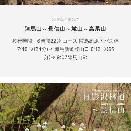
2015年11月22日
陣馬山～景信山～城山～高尾山
歩行時間 6時間22分 コース 陣馬高原下バス停
7:48 →(24分)→ 陣馬新道登山口 8:12 →(55
分)→ 9:07陣馬山9: