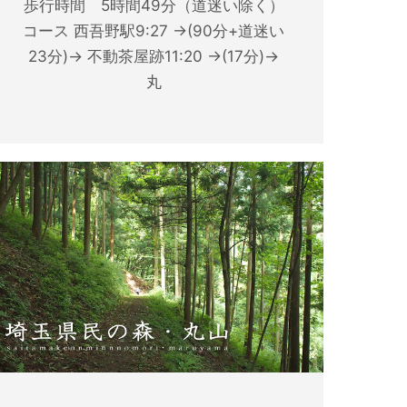
歩行時間 5時間49分（道迷い除く）
コース 西吾野駅9:27 →(90分+道迷い
23分)→ 不動茶屋跡11:20 →(17分)→
丸