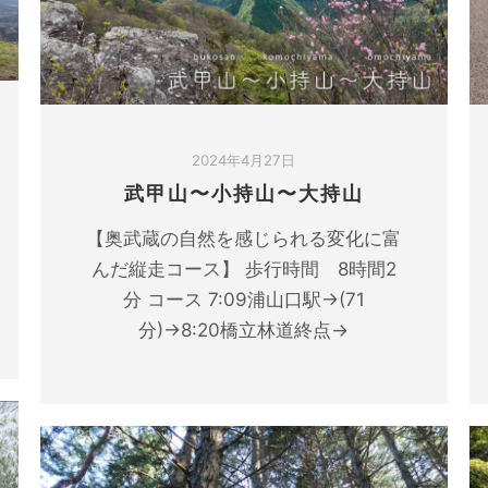
2024年4月27日
武甲山〜小持山〜大持山
【奥武蔵の自然を感じられる変化に富
んだ縦走コース】 歩行時間 8時間2
分 コース 7:09浦山口駅→(71
分)→8:20橋立林道終点→