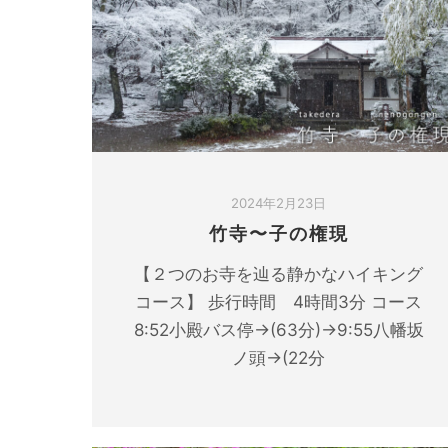
2024年2月23日
竹寺〜子の権現
【２つのお寺を辿る静かなハイキング
コース】 歩行時間 4時間3分 コース
8:52小殿バス停→(63分)→9:55八幡坂
ノ頭→(22分