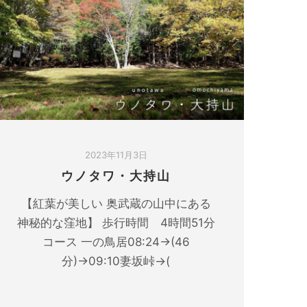
2023年11月3日
ウノタワ・大持山
【紅葉が美しい 奥武蔵の山中にある
神秘的な窪地】 歩行時間 4時間51分
コース 一の鳥居08:24→(46
分)→09:10妻坂峠→(