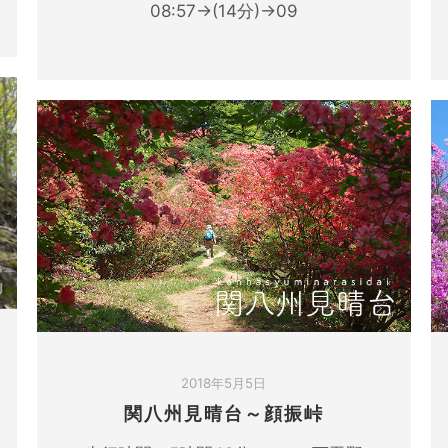
08:57→(14分)→09
2018年5月5日
関八州見晴台～顔振峠