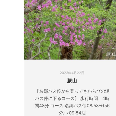
2023年4月22日
蕨山
【名郷バス停から登ってさわらびの湯
バス停に下るコース】 歩行時間 4時
間48分 コース 名郷バス停08:58→(56
分)→09:54屈