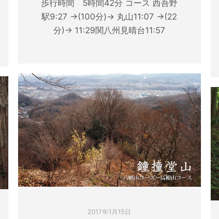
歩行時間 5時間42分 コース 西吾野
駅9:27 →(100分)→ 丸山11:07 →(22
分)→ 11:29関八州見晴台11:57
2017年1月15日