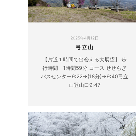
2025年4月12日
弓立山
【片道１時間で出会える大展望】 歩
行時間 1時間59分 コース せせらぎ
バスセンター9:22→(18分)→9:40弓立
山登山口9:47