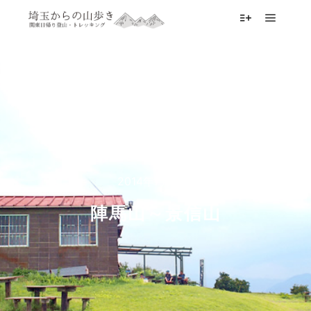
メイン
詳細
2014年7月14日
陣馬山～景信山