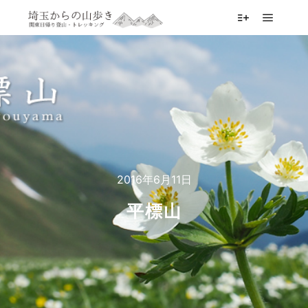
メイン
詳細
2016年6月11日
平標山