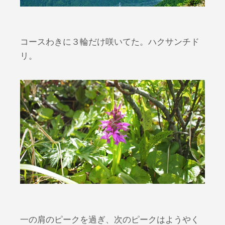
コースわきに３輪だけ咲いてた。ハクサンチド
リ。
一の肩のピークを過ぎ、次のピークはようやく