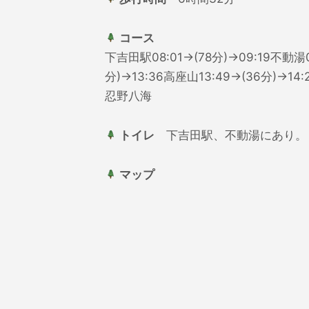
コース
下吉田駅08:01→(78分)→09:19不動湯0
分)→13:36高座山13:49→(36分)→1
忍野八海
トイレ
下吉田駅、不動湯にあり。
マップ