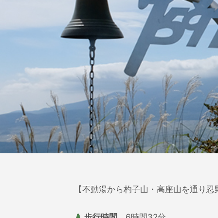
【不動湯から杓子山・高座山を通り忍
歩行時間
6時間32分