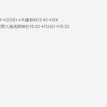
9→(23分)→大榷首峠12:42→(54
忍野八海浅間神社15:20→(12分)→15:32