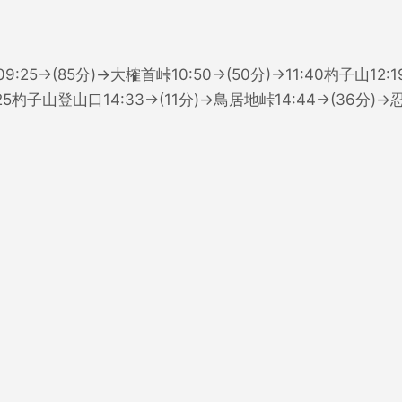
9:25→(85分)→大榷首峠10:50→(50分)→11:40杓子山12:1
4:25杓子山登山口14:33→(11分)→鳥居地峠14:44→(36分)→